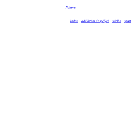
Nahoru
Index
-
vzdělávání dospělých
-
střelba
-
spor