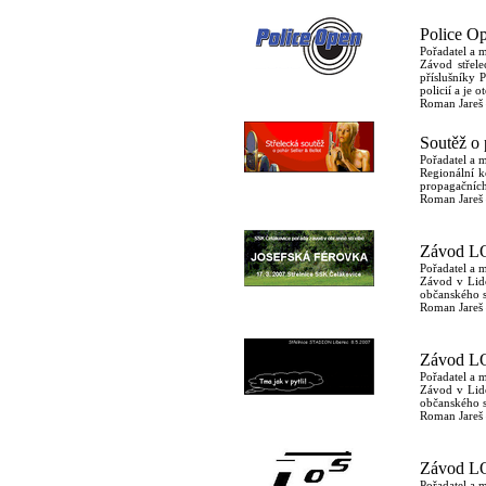
Police O
Pořadatel a 
Závod střele
příslušníky 
policií a je 
Roman Jareš 
Soutěž o 
Pořadatel a m
Regionální k
propagačních
Roman Jareš –
Závod LO
Pořadatel a 
Závod v Lido
občanského 
Roman Jareš 
Závod LO
Pořadatel a 
Závod v Lido
občanského 
Roman Jareš 
Závod LO
Pořadatel a 